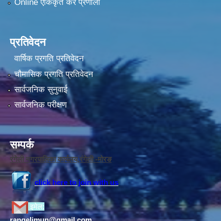
Online एकिकृत कर प्रणाली
प्रतिवेदन
वार्षिक प्रगति प्रतिवेदन
चौमासिक प्रगति प्रतिवेदन
सार्वजनिक सुनुवाई
सार्वजनिक परीक्षण
सम्पर्क
रंगेली नगरपालिका कार्यलय,रंगेली -मोरङ
click here to join with us
इमेल:
rangelimun@gmail.com