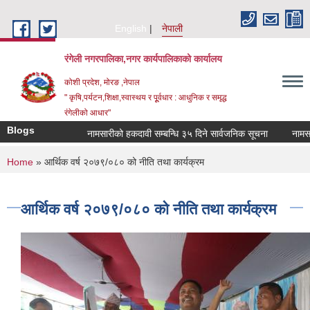
Skip to main content
English
नेपाली
रंगेली नगरपालिका,नगर कार्यपालिकाको कार्यालय
कोशी प्रदेश, मोरङ ,नेपाल
" कृषि,पर्यटन,शिक्षा,स्वास्थय र पूूर्वधार : आधुनिक र समृद्ध
रंगेलीको आधार"
Blogs
नामसारीको हकदावी सम्बन्धि ३५ दिने सार्वजनिक सूचना
नामसारीको हकद
You are here
Home
» आर्थिक वर्ष २०७९/०८० को नीति तथा कार्यक्रम
आर्थिक वर्ष २०७९/०८० को नीति तथा कार्यक्रम