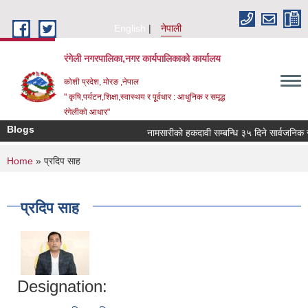
Skip to main content
English
नेपाली
रंगेली नगरपालिका,नगर कार्यपालिकाको कार्यालय
कोशी प्रदेश, मोरङ ,नेपाल
" कृषि,पर्यटन,शिक्षा,स्वास्थय र पूूर्वधार : आधुनिक र समृद्ध
रंगेलीको आधार"
Blogs
नामसारीको हकदावी सम्बन्धि ३५ दिने सार्वजनिक सूच
You are here
Home
» प्रदिप साह
प्रदिप साह
Designation: