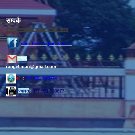
सम्पर्क
रंगेली नगरपालिका कार्यलय,रंगेली -मोरङ
click here to join with us
इमेल:
rangelimun@gmail.com
फोन
:
977-021 580674
फ्याक्स
:
977-021 580677