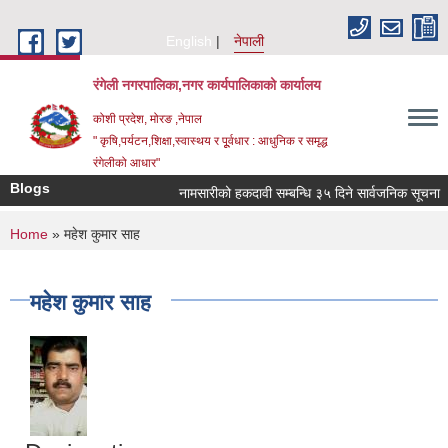
Skip to main content
English
नेपाली
रंगेली नगरपालिका,नगर कार्यपालिकाको कार्यालय
कोशी प्रदेश, मोरङ ,नेपाल
" कृषि,पर्यटन,शिक्षा,स्वास्थय र पूूर्वधार : आधुनिक र समृद्ध
रंगेलीको आधार"
Blogs
नामसारीको हकदावी सम्बन्धि ३५ दिने सार्वजनिक सूचना
You are here
Home
» महेश कुमार साह
महेश कुमार साह