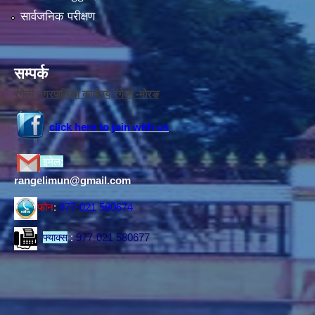
सार्वजनिक परीक्षण
सम्पर्क
रंगेली नगरपालिका कार्यलय,रंगेली -मोरङ
click here to join with us
इमेल:
rangelimun@gmail.com
फोन
:
977-021 580674
फ्याक्स
:
977-021 580677