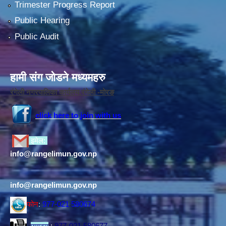
Trimester Progress Report
Public Hearing
Public Audit
हामी संग जोडने मध्यमहरु
रंगेली नगरपालिका कार्यलय,रंगेली -मोरङ
click here to join with us
इमेल:
info@rangelimun.gov.np
info@rangelimun.gov.np
फोन
:
977-021 580674