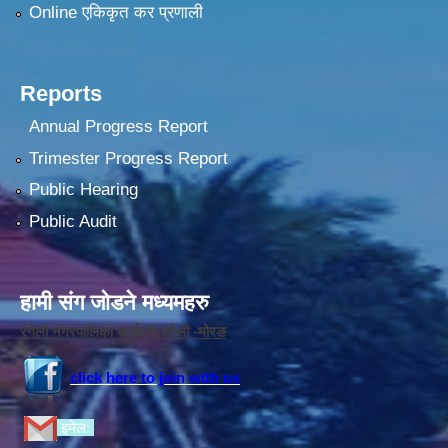
Online एकिकृत कर प्रणाली
Reports
Annual Progress Report
Trimester Progress Report
Public Hearing
Public Audit
हामी संग जोडने मध्यमहरु
रंगेली नगरपालिका कार्यलय,रंगेली -मोरङ
click here to join with us
इमेल: