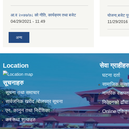
आ.व २०७७/७८ को नीति, कार्यक्रम तथा बजेट
योजना,बजेट प
04/29/2021 - 11:49
11/29/2016 
अन्य
Location
सेवा ग्राहीहर
घटना दर्ता
सूचनाहरु
सामाजिक सुरक्ष
सूचना तथा समाचार
नागरिक वडापत्
सार्वजनिक खरीद /बोलपत्र सूचना
निवेदनको ढाँचा
एन, कानुन तथा निर्देशिका
Online एकिकृ
कर तथा शुल्कहरु