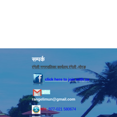
सम्पर्क
रंगेली नगरपालिका कार्यलय,रंगेली -मोरङ
click here to join with us
इमेल:
rangelimun@gmail.com
फोन
:
977-021 580674