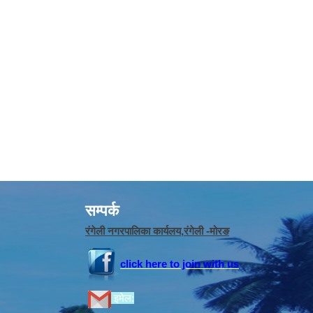
सम्पर्क
रंगेली नगरपालिका कार्यलय,रंगेली -मोरङ
click here to join with us
इमेल: