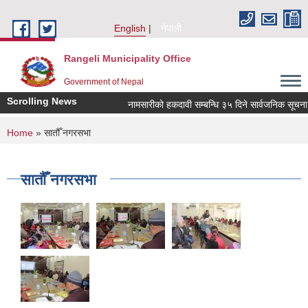
Skip to main content
English
नेपाली
Rangeli Municipality Office
Government of Nepal
Scrolling News
नामसारीको हकदावी सम्बन्धि ३५ दिने सार्वजनिक सूचना
You are here
Home
» सातौँ नगरसभा
सातौँ नगरसभा