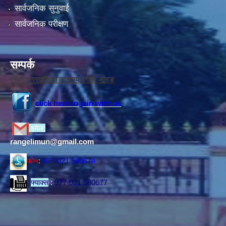
सार्वजनिक सुनुवाई
सार्वजनिक परीक्षण
सम्पर्क
रंगेली नगरपालिका कार्यलय,रंगेली -मोरङ
click here to join with us
इमेल:
rangelimun@gmail.com
फोन
:
977-021 580674
फ्याक्स
:
977-021 580677