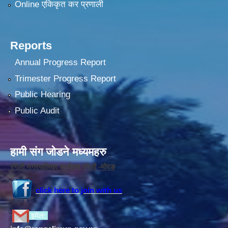
Online एकिकृत कर प्रणाली
Reports
Annual Progress Report
Trimester Progress Report
Public Hearing
Public Audit
हामी संग जोडने मध्यमहरु
रंगेली नगरपालिका कार्यलय,रंगेली -मोरङ
click here to join with us
इमेल: