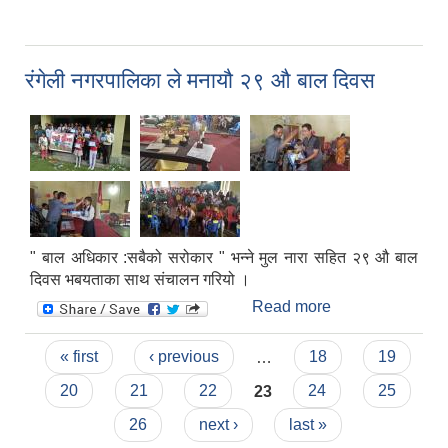
आजको दोस्रो नगर
सभा बैठक बाट आ.व
२०७५/७६ को
रंगेली नगरपालिका ले मनायौ २९ औ बाल दिवस
बार्षिक निति ,
योजना, कार्यक्रम
स्वीकृत गर्दै सम्पन्न
भयो ।
" बाल अधिकार :सबैको सरोकार " भन्ने मुल नारा सहित २९ औ बाल
दिवस भबयताका साथ संचालन गरियो ।
Read more
about रंगेली
नगरपालिका ले
Pages
मनायौ २९ औ बाल
« first
‹ previous
…
18
19
दिवस
20
21
22
23
24
25
26
next ›
last »