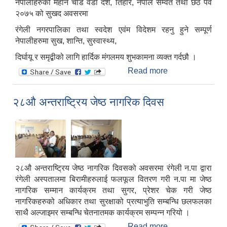
नेपालीहरुको महान चाड वडा दशैं, तिहार, नेपाल सम्वत तथा छठ पर्व
२०७५ को सुखद अवसरमा
रंगेली नगरपालिका तथा स्वदेश एवंम विदेशम रहनु हुने सम्पूर्ण
नेपालीहरुमा सुख, शान्ति, सुस्वास्थ्य,
दिर्घायू र समृद्बीको लागि हार्दिक मंगलमय शुभकामना व्यक्त गर्दछौ ।
Read more
about शुभकामना
२८औ अन्तराष्ट्रिय जेष्ठ नागरिक दिवस
२८औ अन्तराष्ट्रिय जेष्ठ नागरिक दिवसको अवसरमा रंगेली न.पा द्वारा
रंगेली अस्पतालमा बिरामीहरुलाई फलफूल वितरण गरी न.पा मा जेष्ठ
नागरिक सम्मान कार्यक्रम तथा सुगर, प्रेशर चेक गरी जेष्ठ
नागरिकहरुको अधिकार तथा सुरक्षाको प्रत्याभुति सम्बन्धि छलफलका
साथै अल्जाइमर सम्बन्धि चेतनातमक कार्यक्रम सम्पन्न गरियो ।
Read more
about २८औ