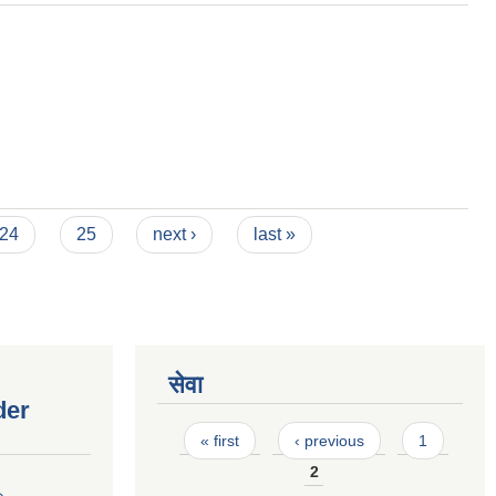
24
25
next ›
last »
सेवा
der
Pages
« first
‹ previous
1
2