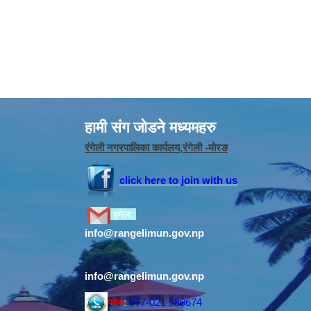
हामी संग जोडने मध्यमहरु
रंगेली नगरपालिका कार्यलय,रंगेली -मोरङ
click here to join with us
इमेल:
info@rangelimun.gov.np
info@rangelimun.gov.np
फोन
:
977-021 580674